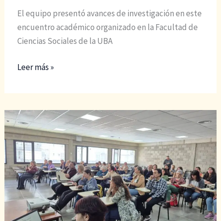
El equipo presentó avances de investigación en este
encuentro académico organizado en la Facultad de
Ciencias Sociales de la UBA
OCreAr
Leer más »
en
las
XIII
Jornadas
Ciencias
Sociales
y
Religión