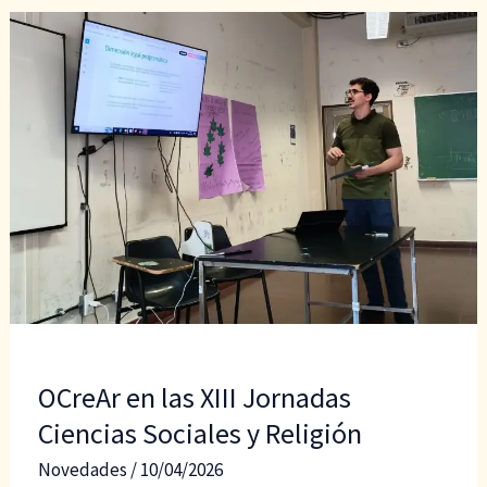
1:
Barómetro
de
las
Religiones
y
las
Creencias
en
Argentina
–
Primer
Informe
OCreAr en las XIII Jornadas
Ciencias Sociales y Religión
Novedades
/
10/04/2026