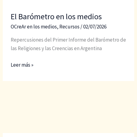
El Barómetro en los medios
OCreAr en los medios
,
Recursos
/
02/07/2026
Repercusiones del Primer Informe del Barómetro de
las Religiones y las Creencias en Argentina
El
Leer más »
Barómetro
en
los
medios