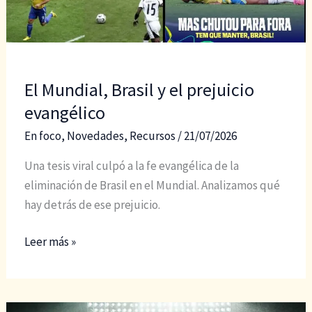
El Mundial, Brasil y el prejuicio
evangélico
En foco
,
Novedades
,
Recursos
/
21/07/2026
Una tesis viral culpó a la fe evangélica de la
eliminación de Brasil en el Mundial. Analizamos qué
hay detrás de ese prejuicio.
El
Leer más »
Mundial,
Brasil
y