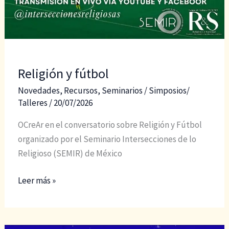
Religión y fútbol
Novedades
,
Recursos
,
Seminarios / Simposios/
Talleres
/
20/07/2026
OCreAr en el conversatorio sobre Religión y Fútbol
organizado por el Seminario Intersecciones de lo
Religioso (SEMIR) de México
Religión
Leer más »
y
fútbol