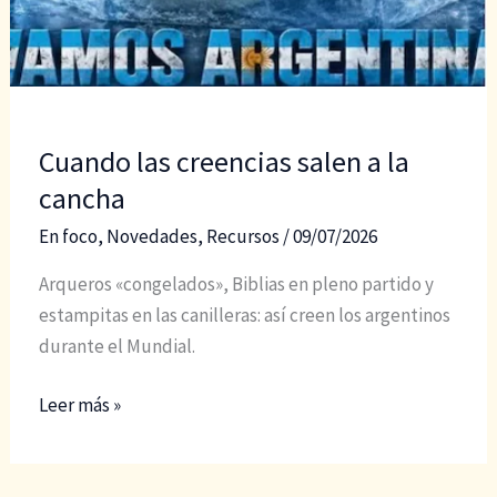
Cuando las creencias salen a la
cancha
En foco
,
Novedades
,
Recursos
/
09/07/2026
Arqueros «congelados», Biblias en pleno partido y
estampitas en las canilleras: así creen los argentinos
durante el Mundial.
Cuando
Leer más »
las
creencias