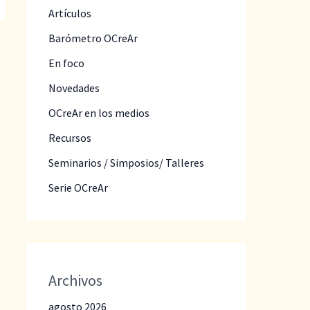
Artículos
Barómetro OCreAr
En foco
Novedades
OCreAr en los medios
Recursos
Seminarios / Simposios/ Talleres
Serie OCreAr
Archivos
agosto 2026